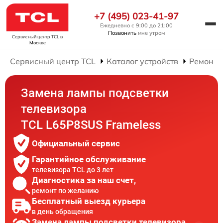
+7 (495) 023-41-97
Ежедневно с 9:00 до 21:00
Позвонить
мне утром
Сервисный центр TCL
в
Москве
Сервисный центр TCL
Каталог устройств
Ремонт 
Замена лампы подсветки
телевизора
TCL L65P8SUS Frameless
Официальный сервис
Гарантийное обслуживание
телевизора TCL до 3 лет
Диагностика за наш счет,
ремонт по желанию
Бесплатный выезд курьера
в день обращения
Замена лампы подсветки телевизора