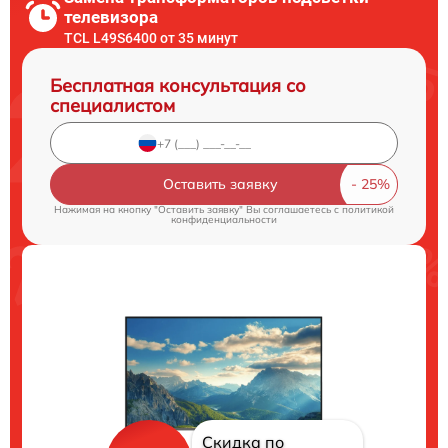
телевизора
TCL L49S6400 от 35 минут
Бесплатная консультация со
специалистом
Оставить заявку
Нажимая на кнопку "Оставить заявку" Вы соглашаетесь c
политикой
конфиденциальности
Скидка по