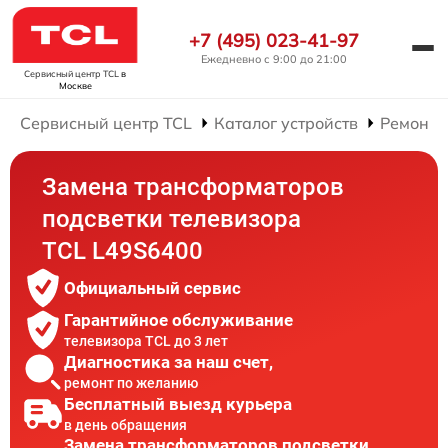
+7 (495) 023-41-97
Ежедневно с 9:00 до 21:00
Сервисный центр TCL
в
Москве
Сервисный центр TCL
Каталог устройств
Ремонт 
Замена трансформаторов
подсветки телевизора
TCL L49S6400
Официальный сервис
Гарантийное обслуживание
телевизора TCL до 3 лет
Диагностика за наш счет,
ремонт по желанию
Бесплатный выезд курьера
в день обращения
Замена трансформаторов подсветки