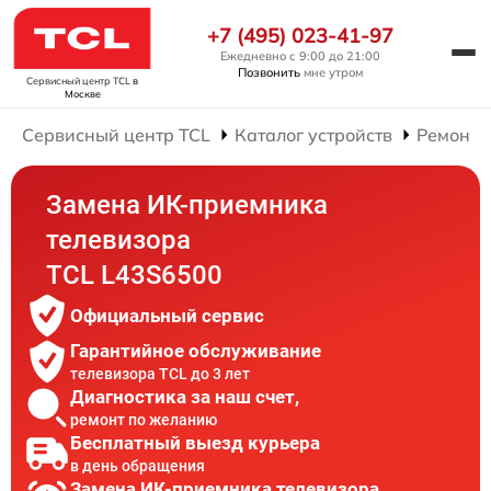
+7 (495) 023-41-97
Ежедневно с 9:00 до 21:00
Позвонить
мне утром
Сервисный центр TCL
в
Москве
Сервисный центр TCL
Каталог устройств
Ремонт 
Замена ИК-приемника
телевизора
TCL L43S6500
Официальный сервис
Гарантийное обслуживание
телевизора TCL до 3 лет
Диагностика за наш счет,
ремонт по желанию
Бесплатный выезд курьера
в день обращения
Замена ИК-приемника телевизора