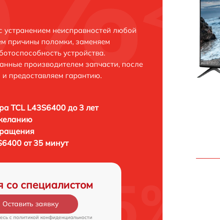
с устранением неисправностей любой
ем причины поломки, заменяем
ботоспособность устройства.
анные производителем запчасти, после
 и предоставляем гарантию.
ра TCL L43S6400 до 3 лет
 желанию
бращения
S6400 от 35 минут
я со специалистом
Оставить заявку
есь c
политикой конфиденциальности