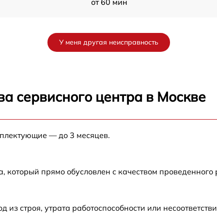
от 60 мин
от 60 мин
У меня другая неисправность
от 60 мин
от 60 мин
ва сервисного центра в Москве
от 60 мин
мплектующие — до 3 месяцев.
от 60 мин
от 60 мин
а, который прямо обусловлен с качеством проведенного
от 60 мин
из строя, утрата работоспособности или несоответств