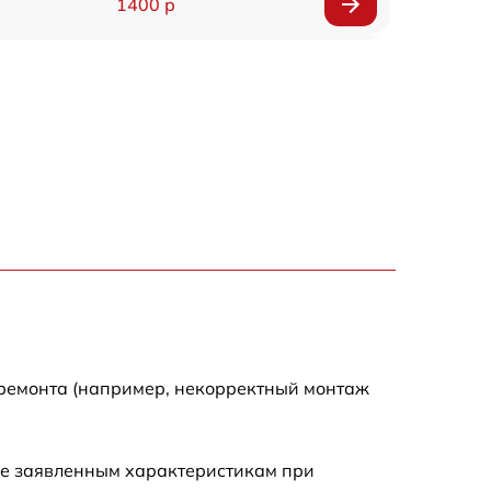
1400 р
1200 р
1200 р
1000 р
1800 р
900 р
1200 р
 ремонта (например, некорректный монтаж
1300 р
ие заявленным характеристикам при