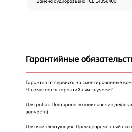
Замена аудиоразъема TCL L43S6400
Замена USB порта TCL L43S6400
Замена разъёмов (HDMI, DVI, Дисплей
порта) TCL L43S6400
Замена модуля Wi-Fi TCL L43S6400
Гарантийные обязательст
Ремонт цепи питания TCL L43S6400
Гарантия от сервиса: на смонтированные ко
Прошивка блока управления TCL L43S6400
Что считается гарантийным случаем?
Замена лампы подсветки TCL L43S6400
Для работ: Повторное возникновение дефект
запчасти).
Замена контроллера TCL L43S6400
Для комплектующих: Преждевременный выход 