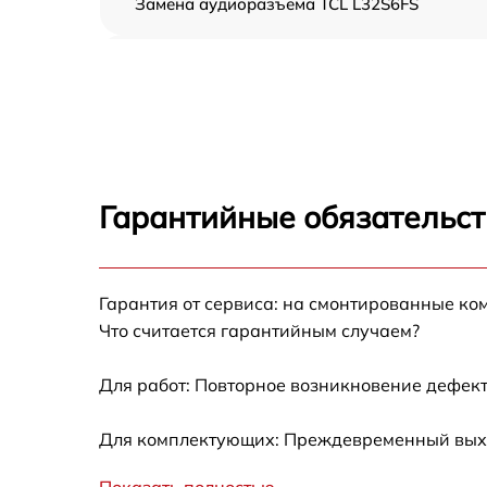
Замена аудиоразъема TCL L32S6FS
Замена USB порта TCL L32S6FS
Замена разъёмов (HDMI, DVI, Дисплей
порта) TCL L32S6FS
Замена модуля Wi-Fi TCL L32S6FS
Гарантийные обязательст
Ремонт цепи питания TCL L32S6FS
Гарантия от сервиса: на смонтированные ко
Прошивка блока управления TCL L32S6FS
Что считается гарантийным случаем?
Замена лампы подсветки TCL L32S6FS
Для работ: Повторное возникновение дефект
Замена контроллера TCL L32S6FS
Для комплектующих: Преждевременный выход