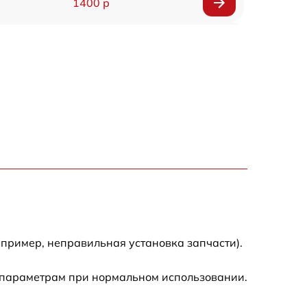
1400 р
1200 р
1200 р
1000 р
1800 р
900 р
1200 р
пример, неправильная установка запчасти).
1300 р
 параметрам при нормальном использовании.