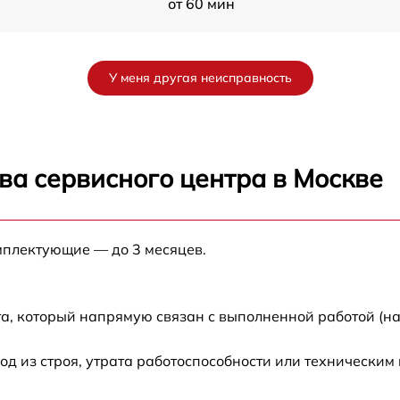
от 60 мин
от 60 мин
У меня другая неисправность
от 60 мин
от 60 мин
ва сервисного центра в Москве
от 60 мин
мплектующие — до 3 месяцев.
от 60 мин
от 60 мин
а, который напрямую связан с выполненной работой (на
от 60 мин
 из строя, утрата работоспособности или техническим