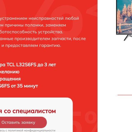
 устранением неисправностей любой
ем причины поломки, заменяем
ботоспособность устройства.
анные производителем запчасти, после
 и предоставляем гарантию.
ра TCL L32S6FS до 3 лет
 желанию
бращения
S6FS от 35 минут
я со специалистом
Оставить заявку
есь c
политикой конфиденциальности