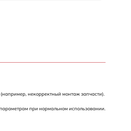
1200 р
1200 р
1000 р
1800 р
900 р
1200 р
 (например, некорректный монтаж запчасти).
1300 р
 параметрам при нормальном использовании.
1000 р