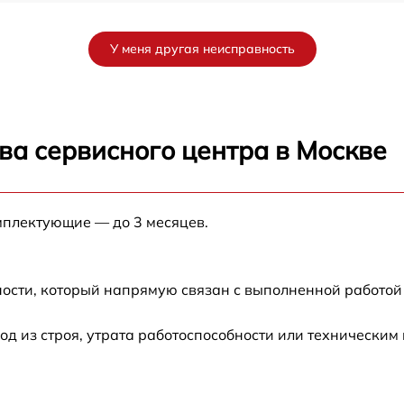
от 60 мин
У меня другая неисправность
от 60 мин
от 60 мин
ва сервисного центра в Москве
от 60 мин
мплектующие — до 3 месяцев.
от 60 мин
от 60 мин
ости, который напрямую связан с выполненной работой
от 60 мин
 из строя, утрата работоспособности или техническим
от 60 мин