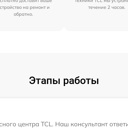
сплатно доставит ваше
техники TCL мы устран
стройство на ремонт и
течение 2 часов.
обратно.
Этапы работы
исного центра TCL. Наш консультант ответ