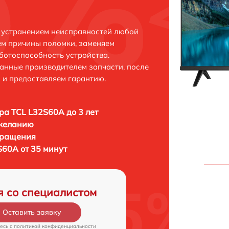
 устранением неисправностей любой
ем причины поломки, заменяем
ботоспособность устройства.
анные производителем запчасти, после
 и предоставляем гарантию.
ра TCL L32S60A до 3 лет
 желанию
бращения
S60A от 35 минут
я со специалистом
Оставить заявку
есь c
политикой конфиденциальности