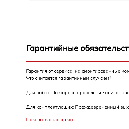
Замена USB порта TCL L32S60A
Замена разъёмов (HDMI, DVI, Дисплей
порта) TCL L32S60A
Замена модуля Wi-Fi TCL L32S60A
Гарантийные обязательст
Ремонт цепи питания TCL L32S60A
Гарантия от сервиса: на смонтированные ко
Прошивка блока управления TCL L32S60A
Что считается гарантийным случаем?
Замена лампы подсветки TCL L32S60A
Для работ: Повторное проявление неисправн
Замена контроллера TCL L32S60A
Для комплектующих: Преждевременный выход
Показать полностью
Ремонт блока управления TCL L32S60A