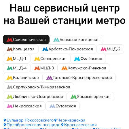
Наш сервисный центр
на Вашей станции метро
Сокольническая
Большая кольцевая
Кольцевая
Арбатско-Покровская
МЦД-2
МЦД-1
Солнцевская
Филёвская
МЦД-4
МЦД-3
Калужско-Рижская
Калининская
Таганско-Краснопресненская
Серпуховско-Тимирязевская
Люблинско-Дмитровская
Замоскворецкая
Некрасовская
Бутовская
Бульвар Рокоссовского
Черкизовская
Преображенская площадь
Красносельская