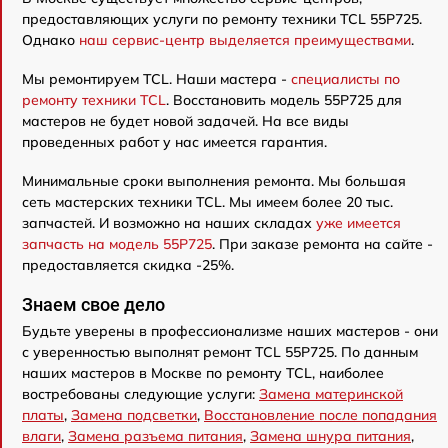
предоставляющих услуги по ремонту техники TCL 55P725.
Однако
наш сервис-центр выделяется преимуществами
.
Мы ремонтируем TCL. Наши мастера -
специалисты по
ремонту техники TCL
. Восстановить модель 55P725 для
мастеров не будет новой задачей. На все виды
проведенных работ у нас имеется гарантия.
Минимальные сроки выполнения ремонта. Мы большая
сеть мастерских техники TCL. Мы имеем более 20 тыс.
запчастей. И возможно на наших складах
уже имеется
запчасть на модель 55P725
. При заказе ремонта на сайте -
предоставляется скидка -25%.
Знаем свое дело
Будьте уверены в профессионализме наших мастеров - они
с уверенностью выполнят ремонт TCL 55P725. По данным
наших мастеров в Москве по ремонту TCL, наиболее
востребованы следующие услуги:
Замена материнской
платы
,
Замена подсветки
,
Восстановление после попадания
влаги
,
Замена разъема питания
,
Замена шнура питания
,