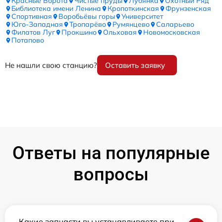
Красные Ворота
Чистые пруды
Лубянка
Охотный Ряд
Библиотека имени Ленина
Кропоткинская
Фрунзенская
Спортивная
Воробьёвы горы
Университет
Юго-Западная
Тропарёво
Румянцево
Саларьево
Филатов Луг
Прокшино
Ольховая
Новомосковская
Потапово
Не нашли свою станцию?
Оставить заявку
Ответы на популярные
вопросы
Какие запчасти вы устанавливаете при