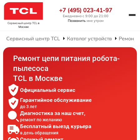
+7 (495) 023-41-97
Ежедневно с 9:00 до 21:00
Позвонить
мне утром
Сервисный центр TCL
в
Москве
Сервисный центр TCL
Каталог устройств
Ремонт 
Ремонт цепи питания робота-
пылесоса
TCL в Москве
Официальный сервис
Гарантийное обслуживание
до 3 лет
Диагностика за наш счет,
ремонт по желанию
Бесплатный выезд курьера
в день обращения
Срочный ремонт