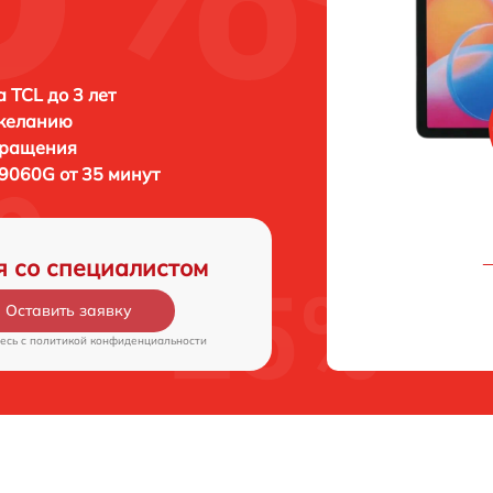
 TCL до 3 лет
 желанию
бращения
9060G от 35 минут
я со специалистом
Оставить заявку
есь c
политикой конфиденциальности