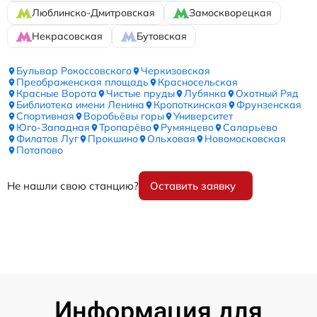
Люблинско-Дмитровская
Замоскворецкая
Некрасовская
Бутовская
Бульвар Рокоссовского
Черкизовская
Преображенская площадь
Красносельская
Красные Ворота
Чистые пруды
Лубянка
Охотный Ряд
Библиотека имени Ленина
Кропоткинская
Фрунзенская
Спортивная
Воробьёвы горы
Университет
Юго-Западная
Тропарёво
Румянцево
Саларьево
Филатов Луг
Прокшино
Ольховая
Новомосковская
Потапово
Не нашли свою станцию?
Оставить заявку
Информация для