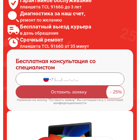
Гарантийное обслуживание
планшета TCL 9166G до 3 лет
Диагностика за наш счет,
ремонт по желанию
Бесплатный выезд курьера
в день обращения
Срочный ремонт
планшета TCL 9166G от 35 минут
Бесплатная консультация со
специалистом
Оставить заявку
Нажимая на кнопку "Оставить заявку" Вы соглашаетесь c
политикой
конфиденциальности