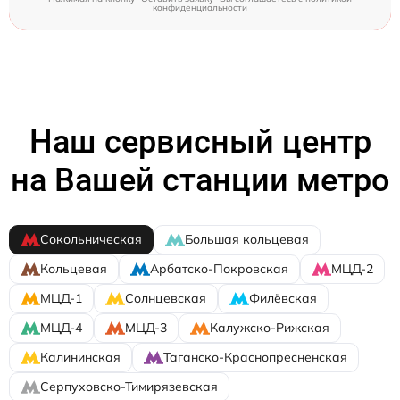
конфиденциальности
Наш сервисный центр
на Вашей станции метро
Сокольническая
Большая кольцевая
Кольцевая
Арбатско-Покровская
МЦД-2
МЦД-1
Солнцевская
Филёвская
МЦД-4
МЦД-3
Калужско-Рижская
Калининская
Таганско-Краснопресненская
Серпуховско-Тимирязевская